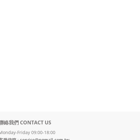
聯絡我們 CONTACT US
Monday-Friday 09:00-18:00
客服信箱
:
service@pgmall.com.tw