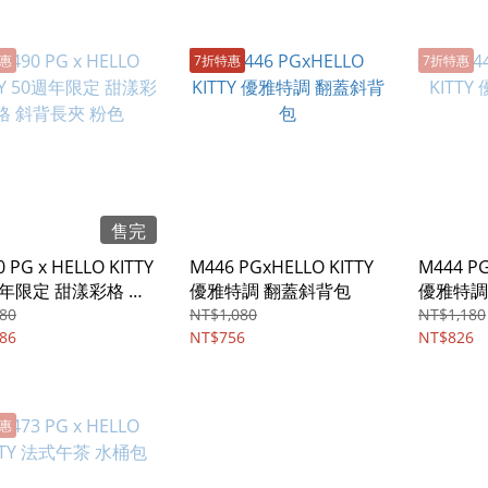
特惠
7折特惠
7折特惠
售完
 PG x HELLO KITTY
M446 PGxHELLO KITTY
M444 PG
週年限定 甜漾彩格 斜
優雅特調 翻蓋斜背包
優雅特調
夾 粉色
80
NT$1,080
NT$1,180
86
NT$756
NT$826
特惠