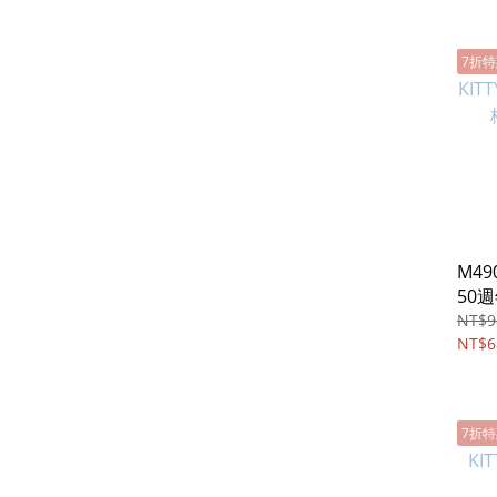
7折
M490
50
背長
NT$9
NT$6
7折