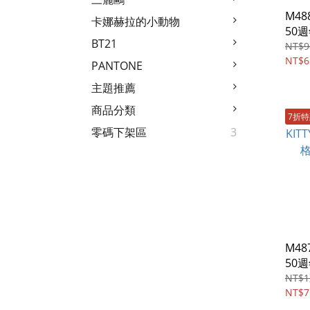
M488
卡娜赫拉的小動物
50
BT21
蓋斜
NT$9
NT$6
PANTONE
主題推薦
商品分類
7折
零碼下架區
3
M487
50
提斜
NT$1
NT$7