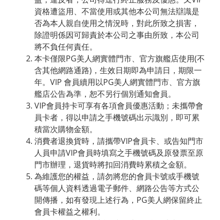
資格遭盜用、不當使用或其他本公司無法辯識是
否為本人親自使用之情況時，對此所致之損害，
除證明係因可歸責於本公司之事由所致，本公司
將不負任何責任。
本卡僅限PG美人網實體門市、官方旗艦店使用(不
含其他網路通路)，生效日期即為申請日，期限一
年。VIP 會員續用以PG美人網實體門市、官方旗
艦店公告為準，恕不另行個別通知會員。
VIP會員持卡可享有各項會員優惠活動；未攜帶會
員卡者，得以申請之手機號碼出示識別，即可累
積當次購物金額。
消費者退換貨時，請攜帶VIP會員卡、或告知門市
人員申請VIP會員時填寫之手機號碼及原發票至原
門市辦理，退貨時將扣回消費時累積之金額。
為維護您的權益，請勿將您的會員卡號或手機號
碼等個人資料透過電子郵件、網路公告等方式公
開傳播，如有發現上述行為，PG美人網保留終止
會員卡權益之權利。