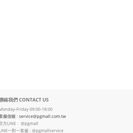
聯絡我們 CONTACT US
Monday-Friday 09:00-18:00
客服信箱
:
service@pgmall.com.tw
:
官方
LINE
@pgmall
LINE一對一客服 : @pgmallservice