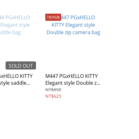
7折特惠
SOLD OUT
xHELLO KITTY
M447 PGxHELLO KITTY
style saddle
Elegant style Double zip
camera bag
NT$890
NT$623