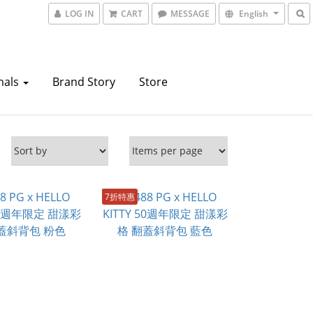
LOG IN
CART
MESSAGE
English
mals
Brand Story
Store
7折特惠