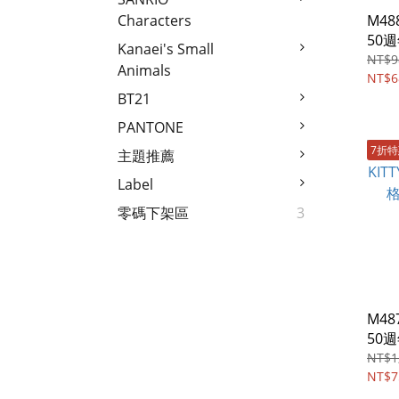
M488
Characters
50
Kanaei's Small
蓋斜
NT$9
Animals
NT$6
BT21
PANTONE
7折
主題推薦
Label
零碼下架區
3
M487
50
提斜
NT$1
NT$7