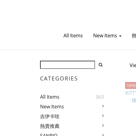
All Items
New Items
Vi
CATEGORIES
7折
All Items
563
New Items
吉伊卡哇
熱賣推薦
SANRIO