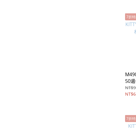
7折
M490
50
背長
NT$9
NT$6
7折