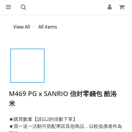
View All
All items
M469 PG x SANRIO 信封零錢包 酷洛
米
★購買數量【請以2的倍數下單】
★買一送一活動可搭配專區其他商品，以較低價者作為