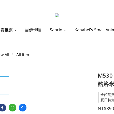
熱賣推薦
吉伊卡哇
Sanrio
Kanahei's Small Ani
ew All
All items
M530
酷洛
全館消費滿1
夏日特賞_
NT$890