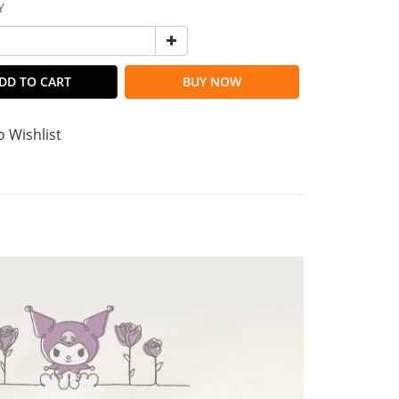
Y
DD TO CART
BUY NOW
o Wishlist