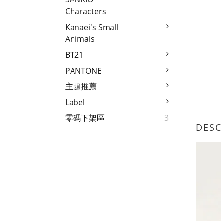
Characters
Kanaei's Small
Animals
BT21
PANTONE
主題推薦
Label
零碼下架區
3
DESC