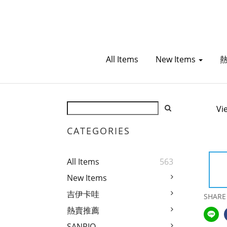
All Items
New Items
Vi
CATEGORIES
All Items
563
New Items
吉伊卡哇
SHARE
熱賣推薦
SANRIO