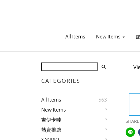
All Items
New Items
Vi
CATEGORIES
All Items
563
New Items
吉伊卡哇
SHARE
熱賣推薦
SANRIO