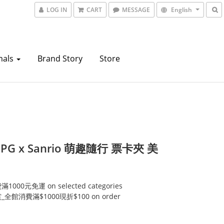
LOG IN
CART
MESSAGE
English
mals
Brand Story
Store
 PG x Sanrio 萌趣隨行 票卡夾 美
000元免運 on selected categories
全館消費滿$1000現折$100 on order