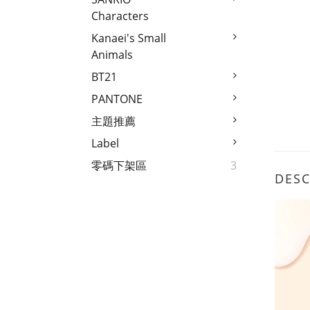
Characters
Kanaei's Small
Animals
BT21
PANTONE
主題推薦
Label
零碼下架區
3
DESC