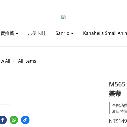
熱賣推薦
吉伊卡哇
Sanrio
Kanahei's Small Ani
ew All
All items
M565
樂蒂
全館消費滿1
夏日特賞_
NT$149