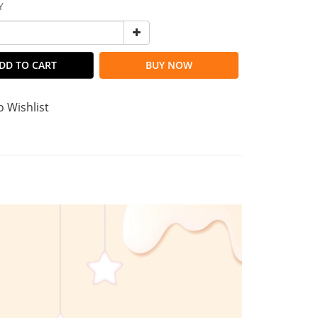
Y
DD TO CART
BUY NOW
o Wishlist