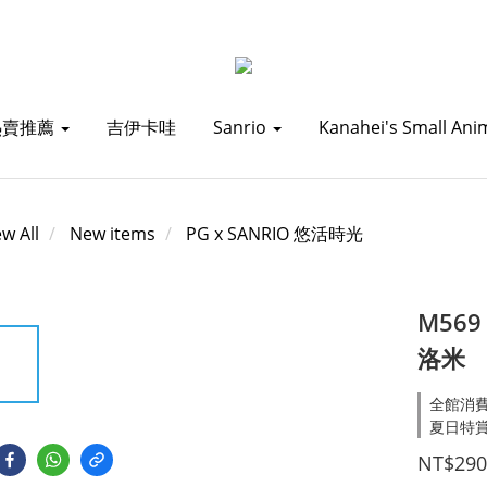
熱賣推薦
吉伊卡哇
Sanrio
Kanahei's Small Ani
ew All
New items
PG x SANRIO 悠活時光
M569
洛米
全館消費滿1
夏日特賞_
NT$290