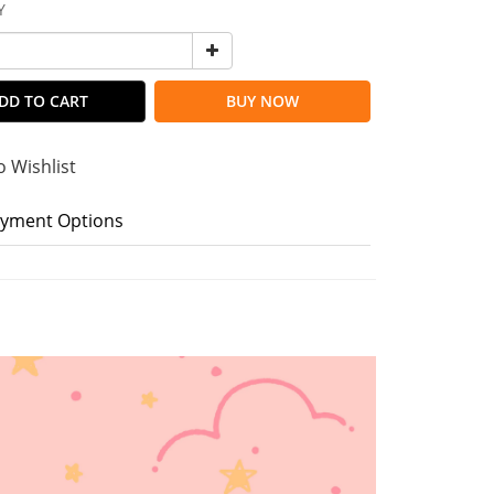
Y
DD TO CART
BUY NOW
o Wishlist
yment Options