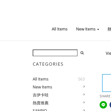
All Items
New Items
Vi
CATEGORIES
All Items
563
New Items
吉伊卡哇
SHARE
熱賣推薦
SANRIO