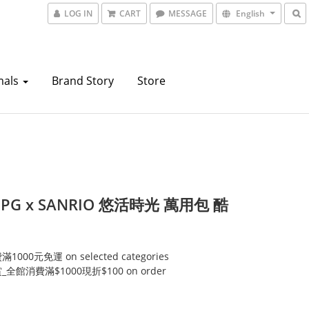
LOG IN
CART
MESSAGE
English
mals
Brand Story
Store
 PG x SANRIO 悠活時光 萬用包 酷
000元免運 on selected categories
全館消費滿$1000現折$100 on order