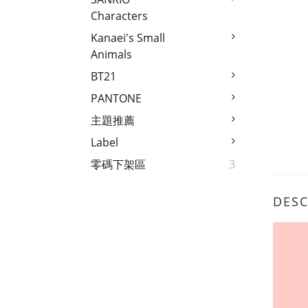
Characters
Kanaei's Small
Animals
BT21
PANTONE
主題推薦
Label
零碼下架區
3
DESC