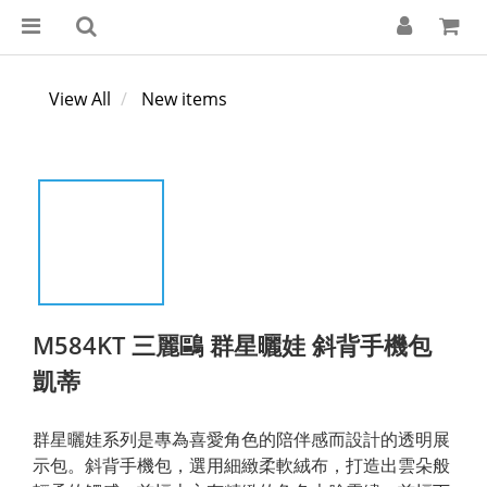
View All
New items
M584KT 三麗鷗 群星曬娃 斜背手機包
凱蒂
群星曬娃系列是專為喜愛角色的陪伴感而設計的透明展
示包。斜背手機包，選用細緻柔軟絨布，打造出雲朵般