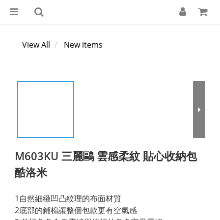
View All
New items
M603KU 三麗鷗 雲感柔紋 貼心收納包
酷洛米
1自然細緻凹凸紋理的布面材質
2底部的鋪棉讓整個包款更有空氣感