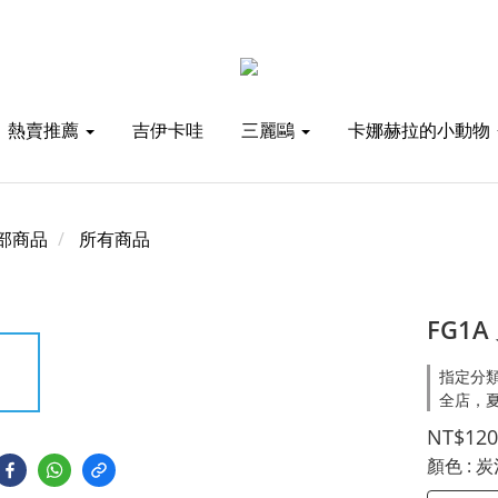
熱賣推薦
吉伊卡哇
三麗鷗
卡娜赫拉的小動物
部商品
所有商品
FG1
指定分類
全店，夏
NT$120
顏色
: 