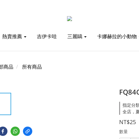
熱賣推薦
吉伊卡哇
三麗鷗
卡娜赫拉的小動物
部商品
所有商品
FQ8
指定分類
全店，夏
NT$25
數量