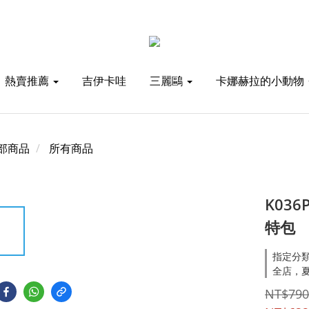
熱賣推薦
吉伊卡哇
三麗鷗
卡娜赫拉的小動物
部商品
所有商品
K03
特包
指定分類
全店，夏
NT$790