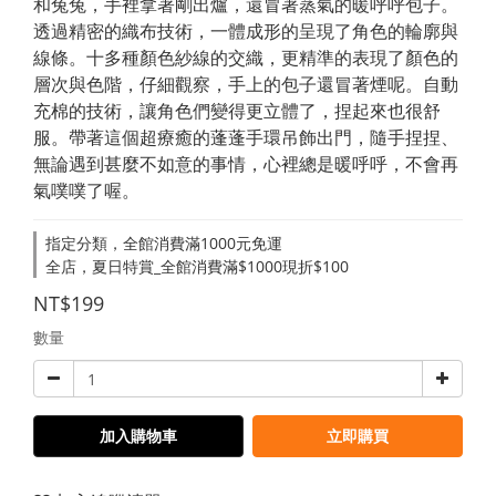
和兔兔，手裡拿著剛出爐，還冒著蒸氣的暖呼呼包子。
透過精密的織布技術，一體成形的呈現了角色的輪廓與
線條。十多種顏色紗線的交織，更精準的表現了顏色的
層次與色階，仔細觀察，手上的包子還冒著煙呢。自動
充棉的技術，讓角色們變得更立體了，捏起來也很舒
服。帶著這個超療癒的蓬蓬手環吊飾出門，隨手捏捏、
無論遇到甚麼不如意的事情，心裡總是暖呼呼，不會再
氣噗噗了喔。
指定分類，全館消費滿1000元免運
全店，夏日特賞_全館消費滿$1000現折$100
NT$199
數量
加入購物車
立即購買