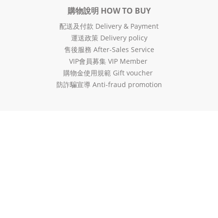
購物說明 HOW TO BUY
配送及付款 Delivery & Payment
運送政策 Delivery policy
售後服務 After-Sales Service
VIP會員募集 VIP Member
購物金使用規範 Gift voucher
防詐騙宣導 Anti-fraud promotion
聯絡我們 CONTACT US
Monday-Friday 09:00-18:00
客服信箱
:
service@pgmall.com.tw
:
官方
LINE
@pgmall
LINE一對一客服 : @pgmallservice
Address：台南市永康區中正路279巷21弄79號
(僅為聯絡地址，不對外開放)
Copyright © 2019 PGmall. ALL Rights Reserved