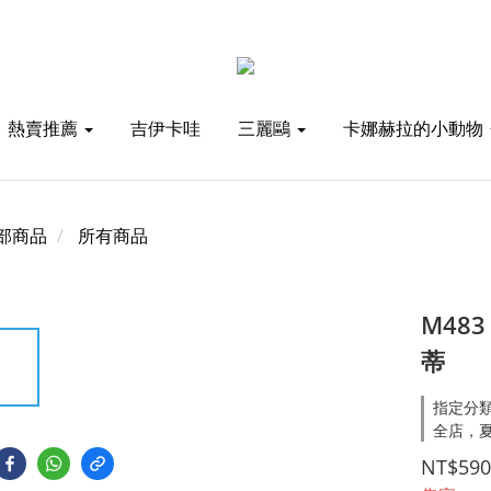
熱賣推薦
吉伊卡哇
三麗鷗
卡娜赫拉的小動物
部商品
所有商品
M483
蒂
指定分類
全店，夏
NT$590