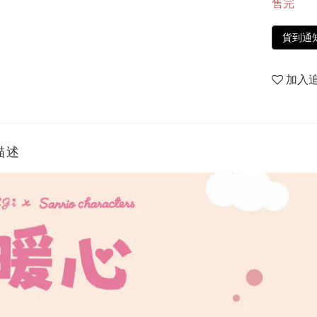
售完
貨到通
加入
描述