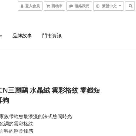
登入會員
購物車
聯絡我們
繁體中文
品牌故事
門市資訊
6CN三麗鷗 水晶絨 雲彩格紋 零錢短
耳狗
鷗家族帶給您最浪漫的法式悠閒時光
龍色調的雲彩格紋
絨面料的輕柔觸感