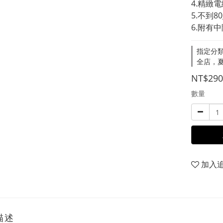
4.精緻
5.不到
6.附有
指定分類
全店，夏
NT$290
數量
加入
描述