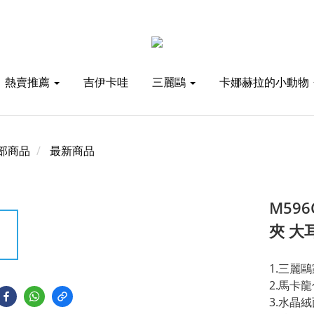
熱賣推薦
吉伊卡哇
三麗鷗
卡娜赫拉的小動物
部商品
最新商品
M59
夾 大
1.三麗
2.馬卡
3.水晶