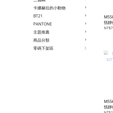
卡娜赫拉的小動物
BT21
M558
恬靜
PANTONE
NT$7
主題推薦
商品分類
零碼下架區
3
M556
恬靜
NT$2