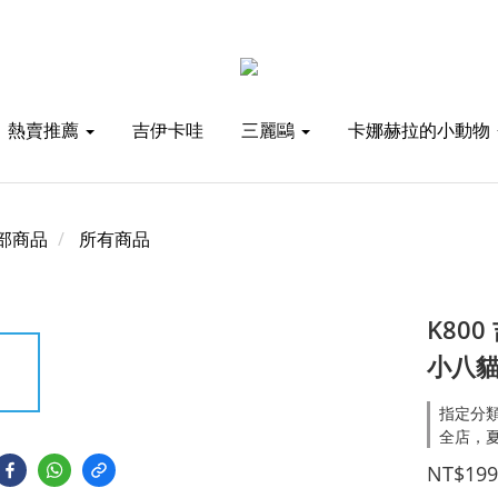
熱賣推薦
吉伊卡哇
三麗鷗
卡娜赫拉的小動物
部商品
所有商品
K80
小八貓
指定分類
全店，夏
NT$199