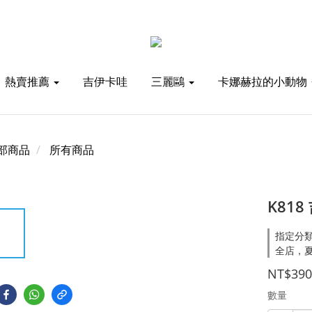
熱賣推薦
吉伊卡哇
三麗鷗
卡娜赫拉的小動物
部商品
所有商品
K81
指定分類
全店，夏
NT$390
數量