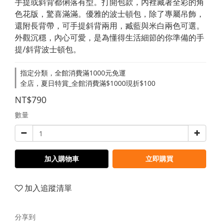
手提或斜背都俐落有型。打開包款，內裡藏著全彩的角
色花版，驚喜滿滿。優雅的波士頓包，除了專屬吊飾，
還附長背帶，可手提斜背兩用，臧藍與米白兩色可選。
外觀沉穩，內心可愛，是為懂得生活細節的你準備的手
提/斜背波士頓包。
指定分類，全館消費滿1000元免運
全店，夏日特賞_全館消費滿$1000現折$100
NT$790
數量
加入購物車
立即購買
加入追蹤清單
分享到