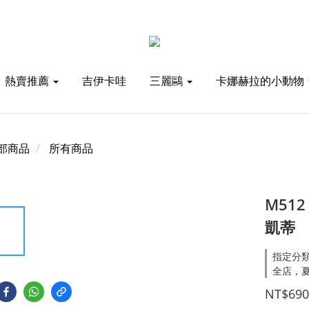
熱賣推薦
吉伊卡哇
三麗鷗
卡娜赫拉的小動物
部商品
所有商品
M512
凱蒂
指定分類
全店，夏
NT$690