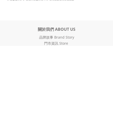
關於我們 ABOUT US
品牌故事 Brand Story
門市資訊 Store
人才招募 Recruitment
隱私權聲明 Privacy Policy
購物說明 HOW TO BUY
配送及付款 Delivery & Payment
運送政策 Delivery policy
售後服務 After-Sales Service
VIP會員募集 VIP Member
購物金使用規範 Gift voucher
防詐騙宣導 Anti-fraud promotion