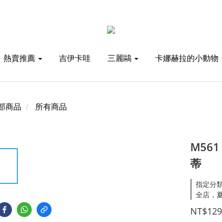
熱賣推薦
吉伊卡哇
三麗鷗
卡娜赫拉的小動物
部商品
所有商品
M561
蒂
指定分類
全店，夏
NT$129