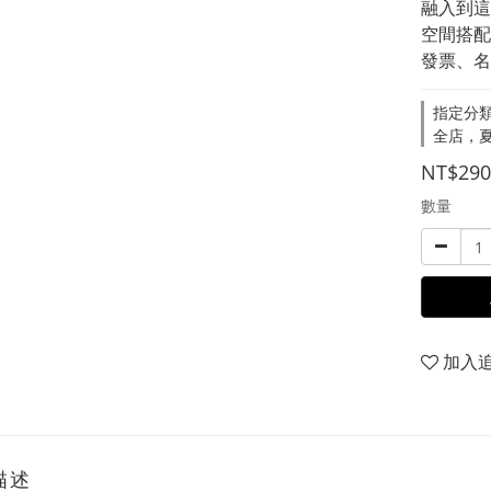
融入到這
空間搭配
發票、名
指定分類
全店，夏
NT$290
數量
加入
描述