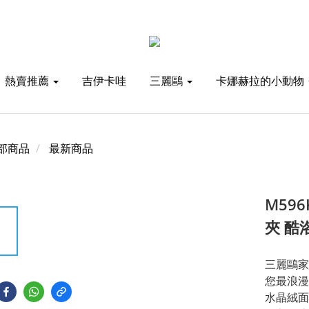
熱賣推薦
吉伊卡哇
三麗鷗
卡娜赫拉的小動物
部商品
最新商品
M59
夾 酷
三麗鷗家
您最浪漫
水晶絨面