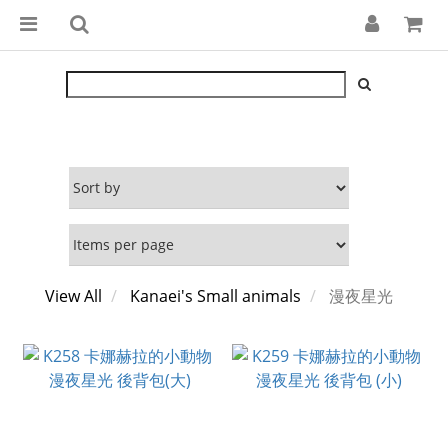
View All
Kanaei's Small animals
漫夜星光