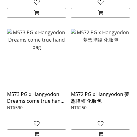
M573 PG x Hangyodon
M572 PG x Hangyodon 夢
Dreams come true hand
想降臨 化妝包
bag
NT$590
NT$250