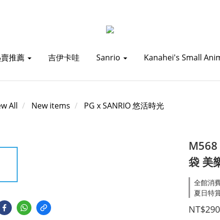
熱賣推薦
吉伊卡哇
Sanrio
Kanahei's Small Ani
ew All
New items
PG x SANRIO 悠活時光
M568
袋 美
全館消費滿1
夏日特賞_
NT$290