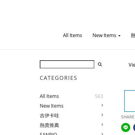
All Items
New Items
Vi
CATEGORIES
All Items
563
New Items
吉伊卡哇
SHARE
熱賣推薦
SANRIO