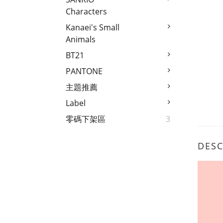
Characters
Kanaei's Small
Animals
BT21
PANTONE
主題推薦
Label
零碼下架區
3
DESC