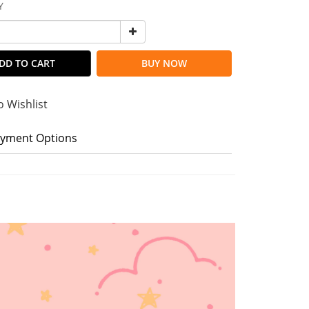
Y
DD TO CART
BUY NOW
o Wishlist
yment Options