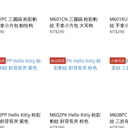
1PC 三麗鷗 粉彩豹
M601CN 三麗鷗 粉彩豹
M601K
手拿小方包 帕恰狗
紋 手拿小方包 大耳狗
紋 手拿
90
NT$290
NT$290
現貨
新品現貨
少量現貨
PP Hello Kitty 粉彩
M602PK Hello Kitty 粉彩
M608P
 斜背長夾 紫色
豹紋 斜背長夾 粉色
紋 三折
90
NT$390
NT$290