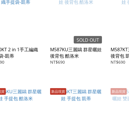
SOLD OUT
0KT 2 in 1手工編織
M587KU三麗鷗 群星曬娃
M587K
袋-凱蒂
後背包 酷洛米
後背包 
90
NT$690
NT$690
現貨
新品現貨
新品現貨