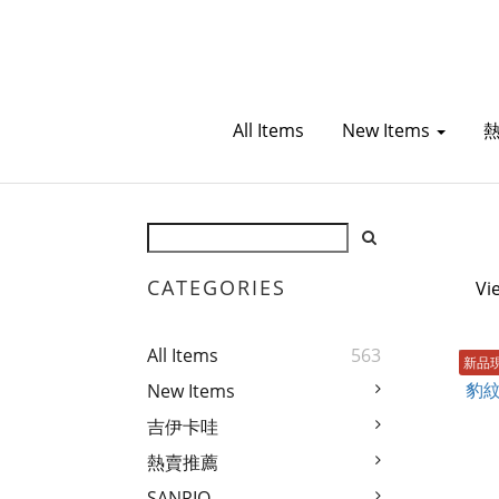
All Items
New Items
CATEGORIES
Vi
All Items
563
新品
New Items
吉伊卡哇
熱賣推薦
SANRIO