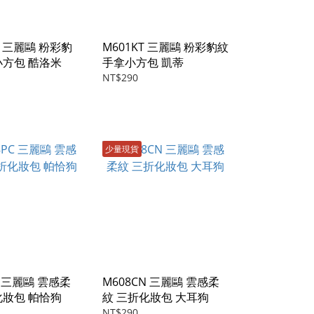
U 三麗鷗 粉彩豹
M601KT 三麗鷗 粉彩豹紋
小方包 酷洛米
手拿小方包 凱蒂
NT$290
少量現貨
C 三麗鷗 雲感柔
M608CN 三麗鷗 雲感柔
化妝包 帕恰狗
紋 三折化妝包 大耳狗
NT$290