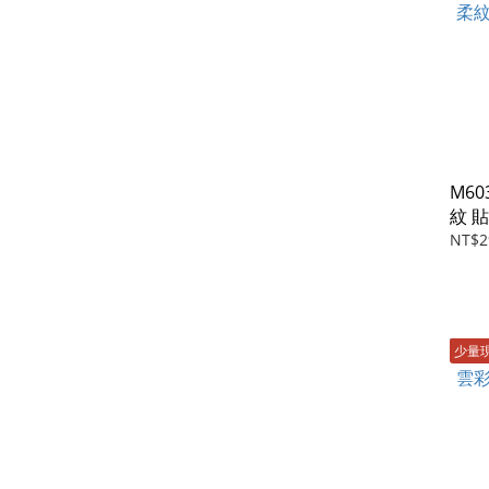
M60
紋 
NT$2
少量