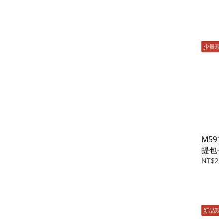
少量
M59
提包
NT$2
新品