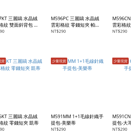
7KT 三麗鷗 水晶絨
M596PC 三麗鷗 水晶絨
M596C
格紋 雙面斜背包 凱
雲彩格紋 零錢短夾 帕恰
雲彩格紋
狗
狗
90
NT$290
NT$290
現貨
少量現貨
少量現貨
6KT 三麗鷗 水晶絨
M591MM 1+1毛線針織手
M591C
格紋 零錢短夾 凱蒂
提包-美樂蒂
提包-大
90
NT$290
NT$290