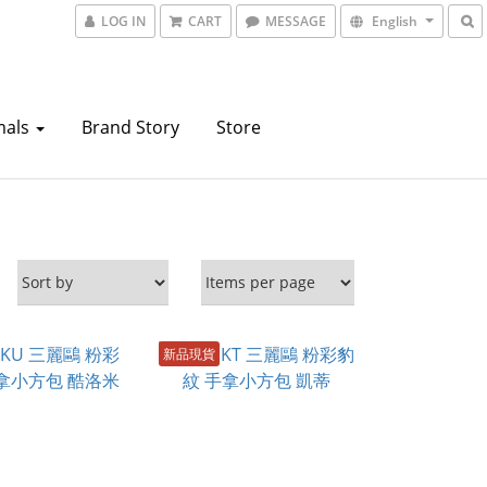
LOG IN
CART
MESSAGE
English
mals
Brand Story
Store
新品現貨