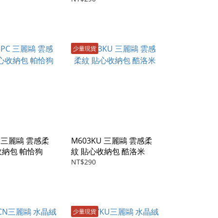
少量現貨
C 三麗鷗 雲感柔
M603KU 三麗鷗 雲感柔
收納包 帕恰狗
紋 貼心收納包 酷洛米
NT$290
少量現貨