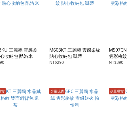
3KU 三麗鷗 雲感柔
M603KT 三麗鷗 雲感柔紋
M597C
貼心收納包 酷洛米
貼心收納包 凱蒂
雲彩格紋
耳狗
90
NT$290
NT$390
現貨
少量現貨
少量現貨