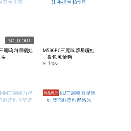
SOLD OUT
T三麗鷗 群星曬娃
M586PC三麗鷗 群星曬娃
凱蒂
手提包 帕恰狗
NT$490
新品現貨