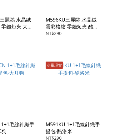
N三麗鷗 水晶絨
M596KU三麗鷗 水晶絨
 零錢短夾 大耳
雲彩格紋 零錢短夾 酷洛
米
NT$290
少量現貨
N 1+1毛線針織手
M591KU 1+1毛線針織手
耳狗
提包-酷洛米
NT$290