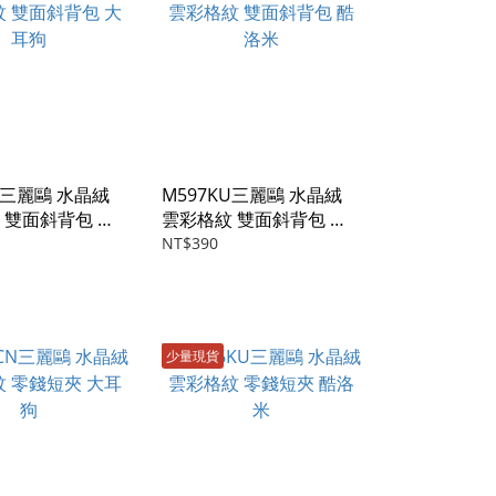
N三麗鷗 水晶絨
M597KU三麗鷗 水晶絨
 雙面斜背包 大
雲彩格紋 雙面斜背包 酷
洛米
NT$390
少量現貨