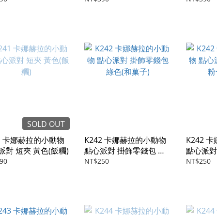
SOLD OUT
41 卡娜赫拉的小動物
K242 卡娜赫拉的小動物
K242
派對 短夾 黃色(飯糰)
點心派對 掛飾零錢包 綠
點心派對
色(和菓子)
色(和菓子
90
NT$250
NT$250