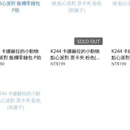
SOLD OUT
43 卡娜赫拉的小動物
K244 卡娜赫拉的小動物
K244
派對 飯糰零錢包 P助
點心派對 票卡夾 粉色(和
點心派對
菓子)
糰)
90
NT$199
NT$199