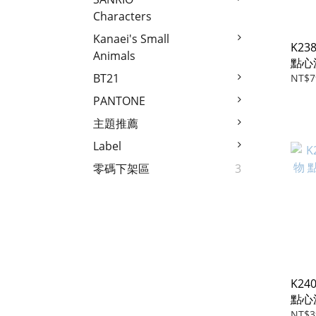
Characters
Kanaei's Small
K2
Animals
點心
其(飯
BT21
NT$7
PANTONE
主題推薦
Label
零碼下架區
3
K2
點心
菓子
NT$3