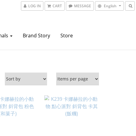
LOG IN
CART
MESSAGE
English
mals
Brand Story
Store