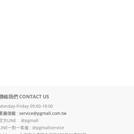
聯絡我們 CONTACT US
Monday-Friday 09:00-18:00
客服信箱
:
service@pgmall.com.tw
:
官方
LINE
@pgmall
LINE一對一客服 : @pgmallservice