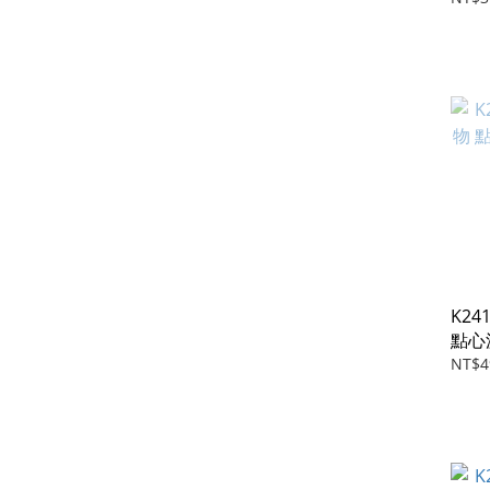
K2
點心
NT$4