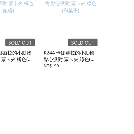
SOLD OUT
SOLD OUT
 卡娜赫拉的小動物
K244 卡娜赫拉的小動物
 票卡夾 橘色(飯
點心派對 票卡夾 綠色(和
菓子)
NT$199