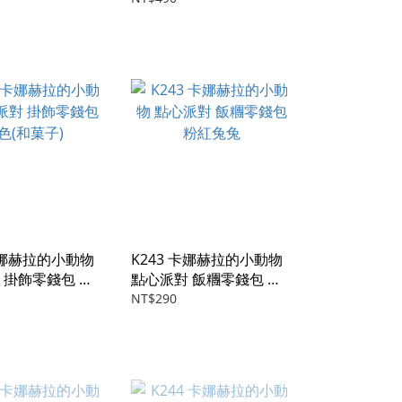
 卡娜赫拉的小動物
K243 卡娜赫拉的小動物
 掛飾零錢包 粉
點心派對 飯糰零錢包 粉
)
紅兔兔
NT$290