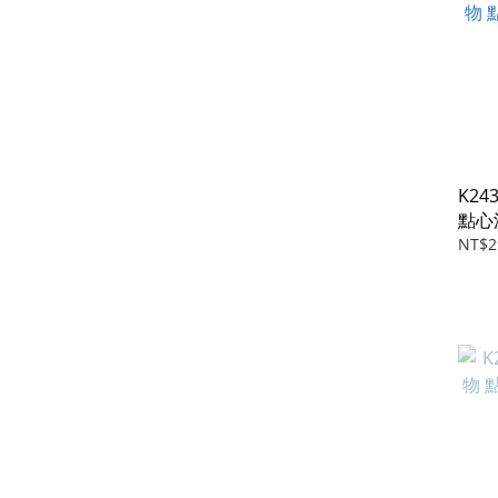
K2
點心
NT$2