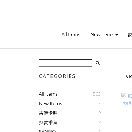
All Items
New Items
CATEGORIES
Vi
All Items
563
New Items
吉伊卡哇
熱賣推薦
SANRIO