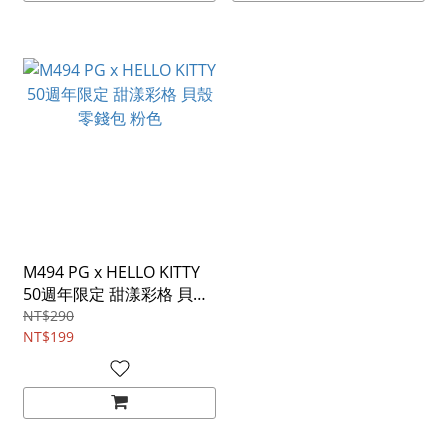
M494 PG x HELLO KITTY
50週年限定 甜漾彩格 貝殼
零錢包 粉色
NT$290
NT$199