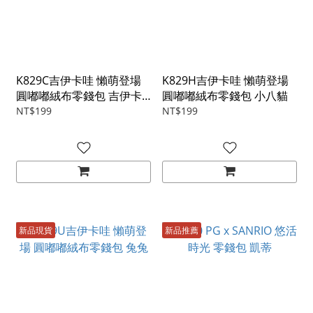
K829C吉伊卡哇 懶萌登場
K829H吉伊卡哇 懶萌登場
圓嘟嘟絨布零錢包 吉伊卡
圓嘟嘟絨布零錢包 小八貓
哇
NT$199
NT$199
新品現貨
新品推薦