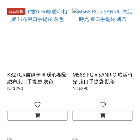
新品現貨
K827GR吉伊卡哇 暖心相聚
M568 PG x SANRIO 悠活時
絨布束口手提袋 灰色
光 束口手提袋 凱蒂
NT$290
NT$290