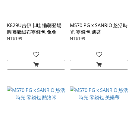
K829U吉伊卡哇 懶萌登場
M570 PG x SANRIO 悠活時
圓嘟嘟絨布零錢包 兔兔
光 零錢包 凱蒂
NT$199
NT$199