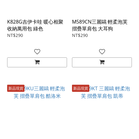
K828G吉伊卡哇 暖心相聚
M589CN三麗鷗 輕柔泡芙
收納萬用包 綠色
摺疊單肩包 大耳狗
NT$290
NT$290
新品現貨
新品現貨