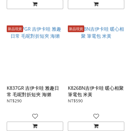
新品現貨
新品現貨
K837GR 吉伊卡哇 雅趣日
K826BN吉伊卡哇 暖心相聚
常 毛呢對折短夾 海獺
筆電包 米黃
NT$290
NT$590