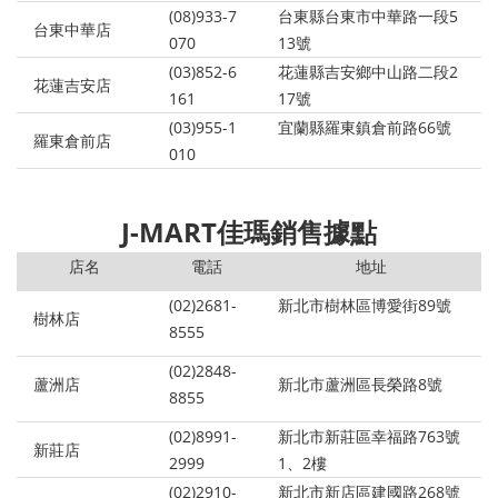
(08)933-7
台東縣台東市中華路一段5
台東中華店
070
13號
(03)852-6
花蓮縣吉安鄉中山路二段2
花蓮吉安店
161
17號
(03)955-1
宜蘭縣羅東鎮倉前路66號
羅東倉前店
010
J-MART佳瑪銷售據點
店名
電話
地址
(02)2681-
新北市樹林區博愛街89號
樹林店
8555
(02)2848-
蘆洲店
新北市蘆洲區長榮路8號
8855
(02)8991-
新北市新莊區幸福路763號
新莊店
2999
1、2樓
(02)2910-
新北市新店區建國路268號