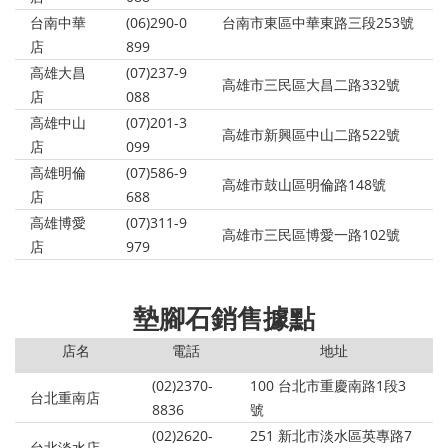
台南中華
(06)290-0
台南市東區中華東路三段253號
店
899
高雄大昌
(07)237-9
高雄市三民區大昌二路332號
店
088
高雄中山
(07)201-3
高雄市新興區中山二路522號
店
099
高雄明倫
(07)586-9
高雄市鼓山區明倫路148號
店
688
高雄博愛
(07)311-9
高雄市三民區博愛一路102號
店
979
墊腳石銷售據點
店名
電話
地址
(02)2370-
100 台北市重慶南路1段3
台北重南店
8836
號
(02)2620-
251 新北市淡水區英專路7
台北淡水店