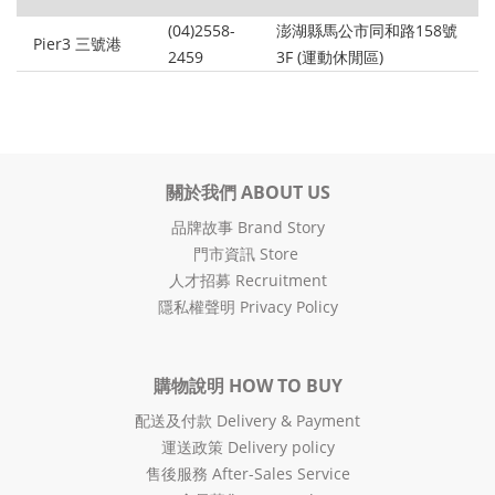
(04)2558-
澎湖縣馬公市同和路158號
Pier3 三號港
2459
3F (運動休閒區)
關於我們 ABOUT US
品牌故事 Brand Story
門市資訊 Store
人才招募 Recruitment
隱私權聲明 Privacy Policy
購物說明 HOW TO BUY
配送及付款 Delivery & Payment
運送政策 Delivery policy
售後服務 After-Sales Service