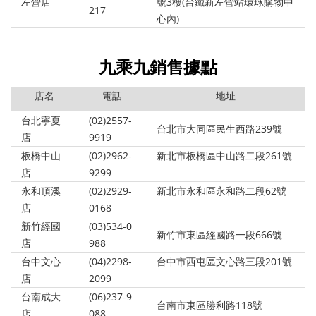
左營店
號3樓(台鐵新左營站環球購物中
217
心內)
九乘九銷售據點
店名
電話
地址
台北寧夏
(02)2557-
台北市大同區民生西路239號
店
9919
板橋中山
(02)2962-
新北市板橋區中山路二段261號
店
9299
永和頂溪
(02)2929-
新北市永和區永和路二段62號
店
0168
新竹經國
(03)534-0
新竹市東區經國路一段666號
店
988
台中文心
(04)2298-
台中市西屯區文心路三段201號
店
2099
台南成大
(06)237-9
台南市東區勝利路118號
店
088