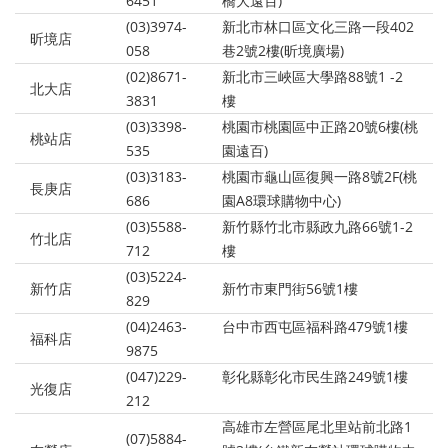
6451
橋大遠百)
(03)3974-
新北市林口區文化三路一段402
昕境店
058
巷2號2樓(昕境廣場)
(02)8671-
新北市三峽區大學路88號1 -2
北大店
3831
樓
(03)3398-
桃園市桃園區中正路20號6樓(桃
桃站店
535
園遠百)
(03)3183-
桃園市龜山區復興一路8號2F(桃
長庚店
686
園A8環球購物中心)
(03)5588-
新竹縣竹北市縣政九路66號1-2
竹北店
712
樓
(03)5224-
新竹店
新竹市東門街56號1樓
829
(04)2463-
台中市西屯區福科路479號1樓
福科店
9875
(047)229-
彰化縣彰化市民生路249號1樓
光復店
212
高雄市左營區尾北里站前北路1
(07)5884-