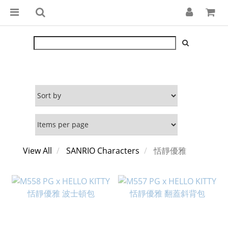
View All
SANRIO Characters
恬靜優雅