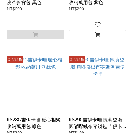
皮革斜背包-黑色
收納萬用包 紫色
NT$690
NT$290
新品現貨
新品現貨
K828G吉伊卡哇 暖心相聚
K829C吉伊卡哇 懶萌登場
收納萬用包 綠色
圓嘟嘟絨布零錢包 吉伊卡
哇
NT$290
NT$199